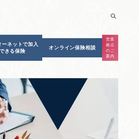
営業
ターネットで加入
拠点
オンライン保険相談
のご
できる保険
案内