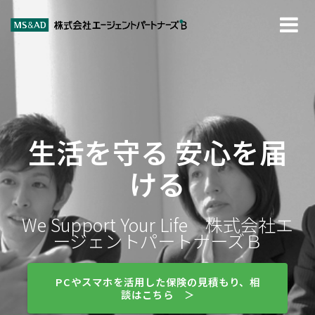
生活を守る 安心を届
ける
We Support Your Life 株式会社エ
ージェントパートナーズＢ
PCやスマホを活用した保険の見積もり、相
談はこちら ＞