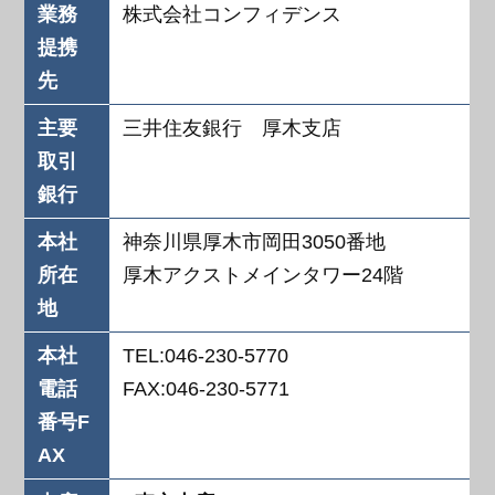
業務
株式会社コンフィデンス
提携
先
主要
三井住友銀行 厚木支店
取引
銀行
本社
神奈川県厚木市岡田3050番地
所在
厚木アクストメインタワー24階
地
本社
TEL:046-230-5770
電話
FAX:046-230-5771
番号F
AX